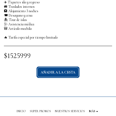
✈️ Tiquetes ida y regreso
🚐 Traslados internos
🏨 Alojamiento 3 noches
🍽️ Desayuno y cena
🏝️ Tour de islas
🩺 Asistencia médica
🎒 Artículo mochila
🔥 Tarifa especial por tiempo limitado
$
1525999
AÑADIR A LA CESTA
INICIO
SUPER PROMOS
NUESTROS SERVICIOS
MÁS